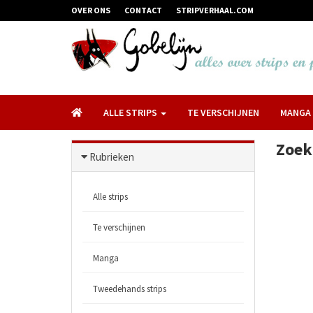
OVER ONS
CONTACT
STRIPVERHAAL.COM
ALLE STRIPS
TE VERSCHIJNEN
MANGA
Zoek
Rubrieken
Alle strips
Te verschijnen
Manga
Tweedehands strips