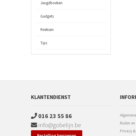
Jeugdboeken
Gadgets
Reeksen
Tips
KLANTENDIENST
INFOR
016 23 55 86
Algemene
Ruilen en
info@gobelijn.be
Privacy &
Bestelling herroepen