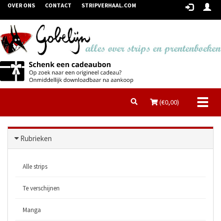
OVER ONS
CONTACT
STRIPVERHAAL.COM
Toggl
(€
0,00
)
naviga
Rubrieken
Alle strips
Te verschijnen
Manga