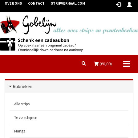
OVER ONS
CONTACT
STRIPVERHAAL.COM
Toggl
(€
0,00
)
naviga
Rubrieken
Alle strips
Te verschijnen
Manga