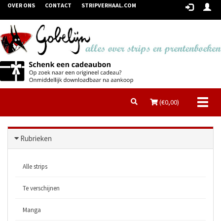
OVER ONS
CONTACT
STRIPVERHAAL.COM
Toggl
(€
0,00
)
naviga
Rubrieken
Alle strips
Te verschijnen
Manga