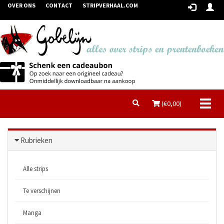
OVER ONS
CONTACT
STRIPVERHAAL.COM
Toggl
(€
0,00
)
naviga
Rubrieken
Alle strips
Te verschijnen
Manga