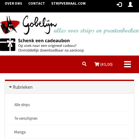
OVER ONS
CONTACT
STRIPVERHAAL.COM
Toggl
(€
0,00
)
naviga
Rubrieken
Alle strips
Te verschijnen
Manga