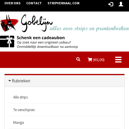
OVER ONS
CONTACT
STRIPVERHAAL.COM
Toggl
(€
0,00
)
naviga
Rubrieken
Alle strips
Te verschijnen
Manga