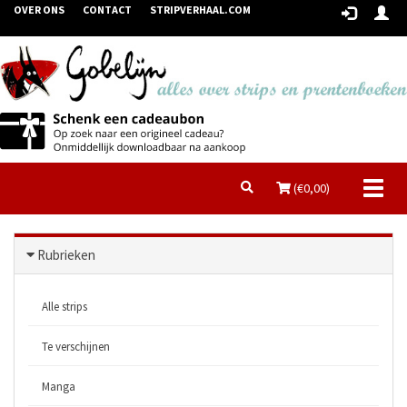
OVER ONS
CONTACT
STRIPVERHAAL.COM
Toggl
(€
0,00
)
naviga
Rubrieken
Alle strips
Te verschijnen
Manga