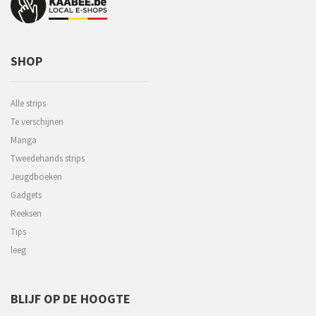
SHOP
Alle strips
Te verschijnen
Manga
Tweedehands strips
Jeugdboeken
Gadgets
Reeksen
Tips
leeg
BLIJF OP DE HOOGTE