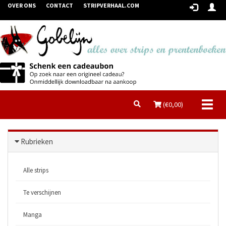
OVER ONS
CONTACT
STRIPVERHAAL.COM
Toggl
(€
0,00
)
naviga
Rubrieken
Alle strips
Te verschijnen
Manga