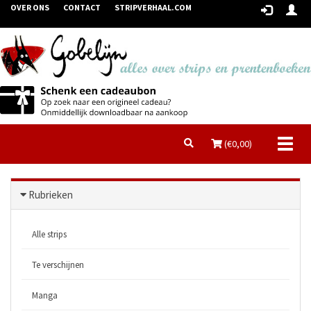
OVER ONS
CONTACT
STRIPVERHAAL.COM
Toggl
(€
0,00
)
naviga
Rubrieken
Alle strips
Te verschijnen
Manga