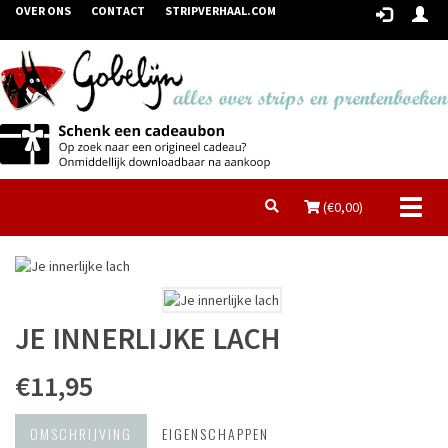
OVER ONS
CONTACT
STRIPVERHAAL.COM
Toggl
(€
0,00
)
naviga
JE INNERLIJKE LACH
€11,95
OMSCHRIJVING
EIGENSCHAPPEN