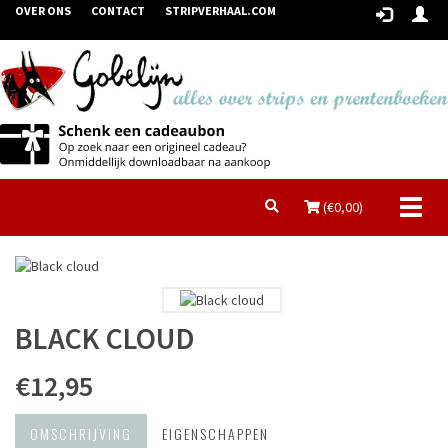
OVER ONS
CONTACT
STRIPVERHAAL.COM
Toggl
(€
0,00
)
naviga
BLACK CLOUD
€12,95
OMSCHRIJVING
EIGENSCHAPPEN