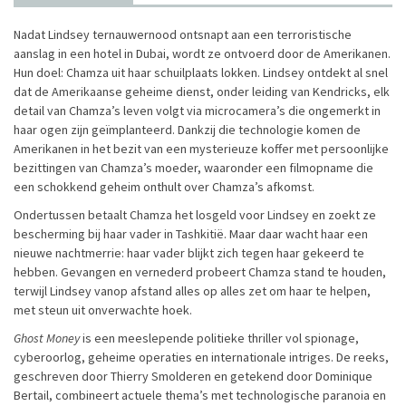
Nadat Lindsey ternauwernood ontsnapt aan een terroristische
aanslag in een hotel in Dubai, wordt ze ontvoerd door de Amerikanen.
Hun doel: Chamza uit haar schuilplaats lokken. Lindsey ontdekt al snel
dat de Amerikaanse geheime dienst, onder leiding van Kendricks, elk
detail van Chamza’s leven volgt via microcamera’s die ongemerkt in
haar ogen zijn geïmplanteerd. Dankzij die technologie komen de
Amerikanen in het bezit van een mysterieuze koffer met persoonlijke
bezittingen van Chamza’s moeder, waaronder een filmopname die
een schokkend geheim onthult over Chamza’s afkomst.
Ondertussen betaalt Chamza het losgeld voor Lindsey en zoekt ze
bescherming bij haar vader in Tashkitië. Maar daar wacht haar een
nieuwe nachtmerrie: haar vader blijkt zich tegen haar gekeerd te
hebben. Gevangen en vernederd probeert Chamza stand te houden,
terwijl Lindsey vanop afstand alles op alles zet om haar te helpen,
met steun uit onverwachte hoek.
Ghost Money
is een meeslepende politieke thriller vol spionage,
cyberoorlog, geheime operaties en internationale intriges. De reeks,
geschreven door Thierry Smolderen en getekend door Dominique
Bertail, combineert actuele thema’s met technologische paranoia en