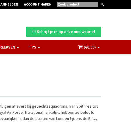
AANMELDEN
ACCOUNT MAKEN
Schrijf je in op onze nieuwsbrief
REEKSEN
TIPS
(€
0,00
)
gtuigen aflevert bij gevechtssquadrons, van Spitfires tot
l Air Force. Trots, onafhankelijk, hebben ze beloofd
vaarlijker is dan de straten van Londen tijdens de Blitz,
.