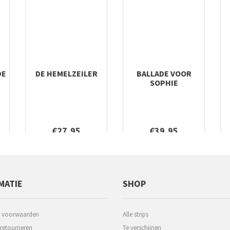
DE
DE HEMELZEILER
BALLADE VOOR
SOPHIE
€27,95
€39,95
MATIE
SHOP
 voorwaarden
Alle strips
 retourneren
Te verschijnen