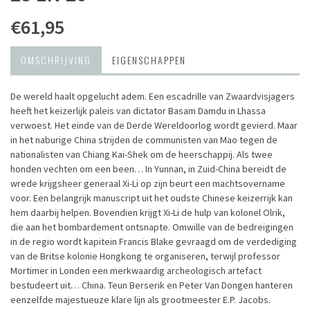
€61,95
OMSCHRIJVING
EIGENSCHAPPEN
De wereld haalt opgelucht adem. Een escadrille van Zwaardvisjagers
heeft het keizerlijk paleis van dictator Basam Damdu in Lhassa
verwoest. Het einde van de Derde Wereldoorlog wordt gevierd. Maar
in het naburige China strijden de communisten van Mao tegen de
nationalisten van Chiang Kai-Shek om de heerschappij. Als twee
honden vechten om een been… In Yunnan, in Zuid-China bereidt de
wrede krijgsheer generaal Xi-Li op zijn beurt een machtsovername
voor. Een belangrijk manuscript uit het oudste Chinese keizerrijk kan
hem daarbij helpen. Bovendien krijgt Xi-Li de hulp van kolonel Olrik,
die aan het bombardement ontsnapte. Omwille van de bedreigingen
in de regio wordt kapitein Francis Blake gevraagd om de verdediging
van de Britse kolonie Hongkong te organiseren, terwijl professor
Mortimer in Londen een merkwaardig archeologisch artefact
bestudeert uit… China. Teun Berserik en Peter Van Dongen hanteren
eenzelfde majestueuze klare lijn als grootmeester E.P. Jacobs.