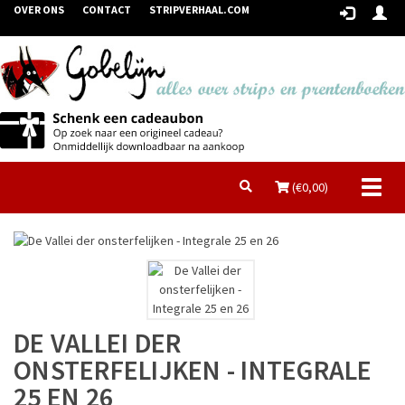
OVER ONS
CONTACT
STRIPVERHAAL.COM
Toggl
(€
0,00
)
naviga
DE VALLEI DER
ONSTERFELIJKEN - INTEGRALE
25 EN 26