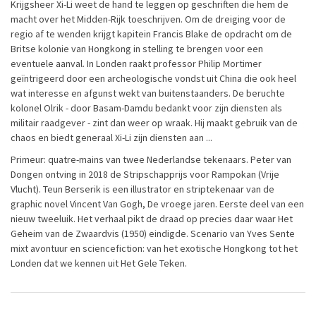
Krijgsheer Xi-Li weet de hand te leggen op geschriften die hem de
macht over het Midden-Rijk toeschrijven. Om de dreiging voor de
regio af te wenden krijgt kapitein Francis Blake de opdracht om de
Britse kolonie van Hongkong in stelling te brengen voor een
eventuele aanval. In Londen raakt professor Philip Mortimer
geïntrigeerd door een archeologische vondst uit China die ook heel
wat interesse en afgunst wekt van buitenstaanders. De beruchte
kolonel Olrik - door Basam-Damdu bedankt voor zijn diensten als
militair raadgever - zint dan weer op wraak. Hij maakt gebruik van de
chaos en biedt generaal Xi-Li zijn diensten aan ...
Primeur: quatre-mains van twee Nederlandse tekenaars. Peter van
Dongen ontving in 2018 de Stripschapprijs voor
Rampokan
(Vrije
Vlucht). Teun Berserik is een illustrator en striptekenaar van de
graphic novel
Vincent Van Gogh, De vroege jaren
. Eerste deel van een
nieuw tweeluik. Het verhaal pikt de draad op precies daar waar
Het
Geheim van de Zwaardvis
(1950) eindigde. Scenario van Yves Sente
mixt avontuur en sciencefiction: van het exotische Hongkong tot het
Londen dat we kennen uit
Het Gele Teken
.